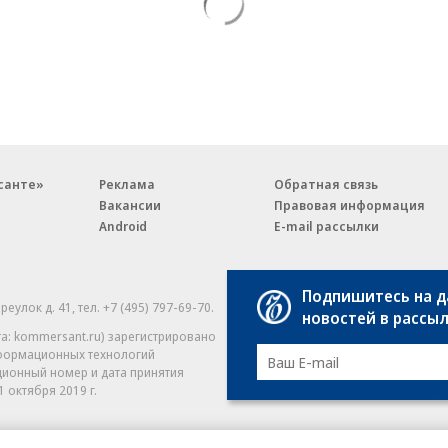
санте»
Реклама
Обратная связь
Вакансии
Правовая информация
Android
E-mail рассылки
Подпишитесь на 
реулок д. 41,
тел. +7 (495) 797-69-70.
Партнерские проекты/матери
новостей в рассы
«Промо» и «Официальное со
а: kommersant.ru) зарегистрировано
нформационных технологий
На kommersant.ru применяют
ционный номер и дата принятия
1 октября 2019 г.