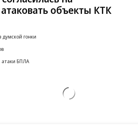
 атаковать объекты КТК
 думской гонки
ов
а атаки БПЛА