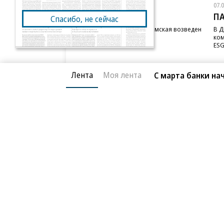
07.08.2026
07.
STONE
П
Спасибо, не сейчас
Бизнес-центр STONE Римская возведен
В Д
в полную высоту
ком
ESG
Лента
Моя лента
С марта банки на
Благотворительный фонд
О «Коммер
Архив
Контакты
18+ реклама
© АО «Коммерсантъ». 127006, Москва, Оружейный пе
Сетевое издание «Коммерсантъ» (доменное имя сайт
Федеральной службой по надзору в сфере связи, и
и массовых коммуникаций (Роскомнадзор), регистра
решения о регистрации: серия
Эл № ФС77-76922
от 1