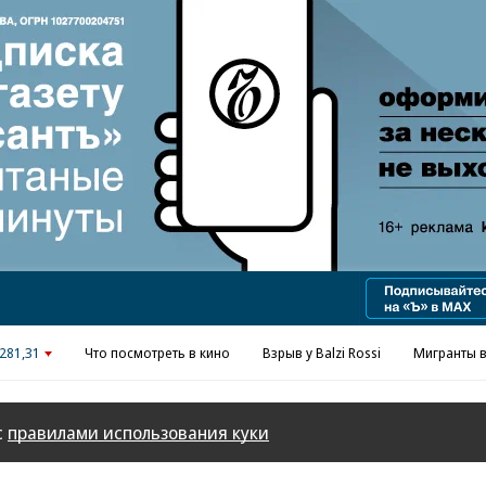
281,31
Что посмотреть в кино
Взрыв у Balzi Rossi
Мигранты в
с
правилами использования куки