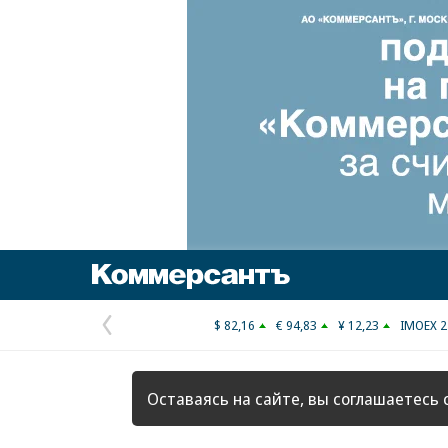
Коммерсантъ
$ 82,16
€ 94,83
¥ 12,23
IMOEX 2
Предыдущая
страница
Оставаясь на сайте, вы соглашаетесь 