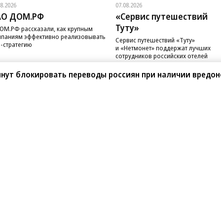
08.2026
07.08.2026
АО ДОМ.РФ
«Сервис путешествий
Туту»
ОМ.РФ рассказали, как крупным
паниям эффективно реализовывать
Сервис путешествий «Туту»
-стратегию
и «Нетмонет» поддержат лучших
сотрудников российских отелей
чнут блокировать переводы россиян при наличии вредо
санте»
Реклама
Обратная связь
Вакансии
Правовая информация
Android
E-mail рассылки
реулок д. 41,
тел. +7 (495) 797-69-70.
Партнерские проекты/матери
«Промо» и «Официальное со
а: kommersant.ru) зарегистрировано
нформационных технологий
На kommersant.ru применяют
ционный номер и дата принятия
1 октября 2019 г.