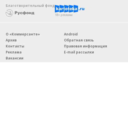
Благотворительный фонд
18+ реклама
О «Коммерсанте»
Android
Архив
Обратная связь
Контакты
Правовая информация
Реклама
E-mail рассылки
Вакансии
18+
© АО «Коммерсантъ». 127006, Москва, Оружейный переулок д. 41,
тел. +7 (495) 797-69-70.
Сетевое издание «Коммерсантъ» (доменное имя сайта:
kommersant.ru) зарегистрировано Федеральной службой
по надзору в сфере связи, информационных технологий и массовых
коммуникаций (Роскомнадзор), регистрационный номер и дата
принятия решения о регистрации: серия
Эл № ФС77-76922