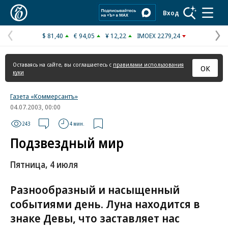
Коммерсантъ
Вход
$ 81,40
€ 94,05
¥ 12,22
IMOEX 2279,24
Предыдущая
С
страница
с
Оставаясь на сайте, вы соглашаетесь с
правилами использования
ОК
куки
Газета «Коммерсантъ»
04.07.2003, 00:00
243
4 мин.
Подзвездный мир
Пятница, 4 июля
Разнообразный и насыщенный
событиями день. Луна находится в
знаке Девы, что заставляет нас