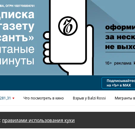
Реклама в «Ъ» www.kommersant.ru/ad
281,31
Что посмотреть в кино
Взрыв у Balzi Rossi
Мигранты в
с
правилами использования куки