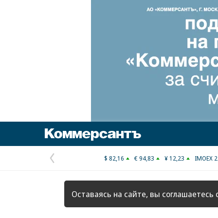
Коммерсантъ
$ 82,16
€ 94,83
¥ 12,23
IMOEX 2
Предыдущая
страница
Оставаясь на сайте, вы соглашаетесь 