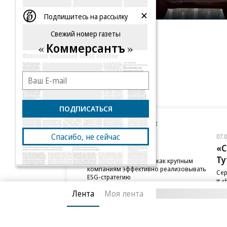
Подпишитесь на рассылку
Свежий номер газеты
Коммерсантъ
ПОДПИСАТЬСЯ
Новости компаний
Все
Спасибо, не сейчас
07.08.2026
07.
ПАО ДОМ.РФ
«С
Ту
В ДОМ.РФ рассказали, как крупным
компаниям эффективно реализовывать
Сер
ESG-стратегию
и «
сот
Лента
Моя лента
Загрузка
новостей...