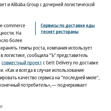
ет и Alibaba Group с дочерней логистической
 e-commerce
Сервисы по доставке еды
теснят рестораны
щности. На
росло более
 сохранять темпы роста, компания использует
 в логистике, сообщила “Ъ” представитель
ь
совместный проект
с Gett Delivery по доставке
и. «Как и всегда в случае использования
ировать качество сервиса на "последней миле",
 конечный потребитель»,— подчеркивает
в