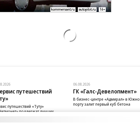
08.2026
06.08.2026
ервис путешествий
ГК «Галс-Девелопмент»
ту»
В бизнес-центре «Адмирал» в Южн
порту залит первый куб бетона
вис путешествий «Туту»
Нетмонет» поддержат лучших
рудников российских отелей