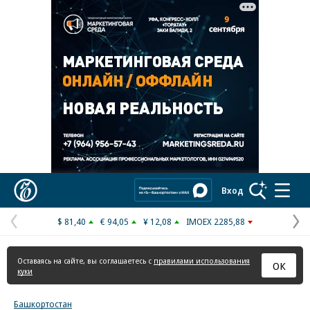
Реклама в «Ъ» www.kommersant.ru/ad
Коммерсантъ
Вход
$ 81,40
€ 94,05
¥ 12,08
IMOEX 2285,88
Предыдущая
С
страница
с
Оставаясь на сайте, вы соглашаетесь с
правилами использования
ОК
куки
Башкортостан