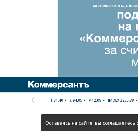
Коммерсантъ
$ 81,40
€ 94,05
¥ 12,08
IMOEX 2285,88
Предыдущая
страница
Оставаясь на сайте, вы соглашаетесь 