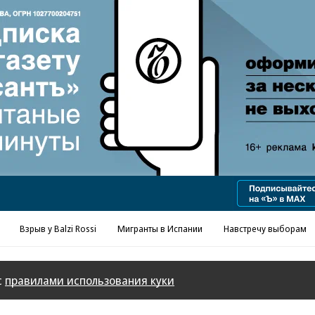
Реклама в «Ъ» www.kommersant.ru/ad
Взрыв у Balzi Rossi
Мигранты в Испании
Навстречу выборам
с
правилами использования куки