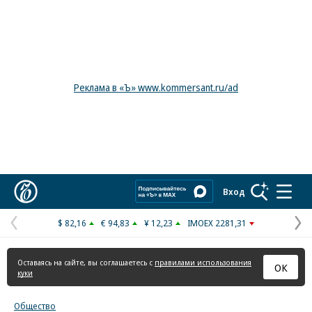
Реклама в «Ъ» www.kommersant.ru/ad
Коммерсантъ
Вход
$ 82,16
€ 94,83
¥ 12,23
IMOEX 2281,31
Предыдущая
С
страница
с
Оставаясь на сайте, вы соглашаетесь с
правилами использования
ОК
куки
Общество