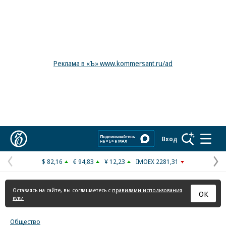
Реклама в «Ъ» www.kommersant.ru/ad
Коммерсантъ
Вход
$ 82,16
€ 94,83
¥ 12,23
IMOEX 2281,31
Предыдущая
С
страница
с
Оставаясь на сайте, вы соглашаетесь с
правилами использования
ОК
куки
Общество