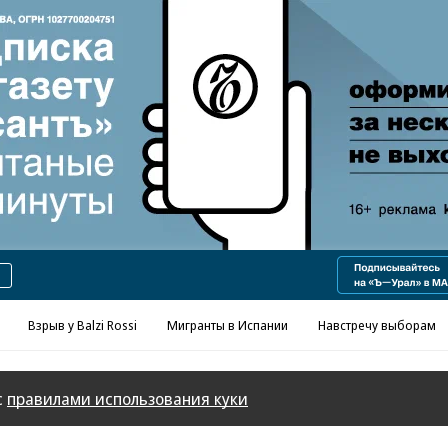
Реклама в «Ъ» www.kommersant.ru/ad
Взрыв у Balzi Rossi
Мигранты в Испании
Навстречу выборам
с
правилами использования куки