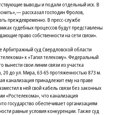
тствующие выводы и подали отдельный иск. В
яснить»,— рассказал господин Фролов,
ать преждевременно. В пресс-службе
рамках судебных процессов будут представлены
ающие право собственности на сети связи».
те Арбитражный суд Свердловской области
стелекома» к «Тагил телекому». Федеральный
о вынести свои линии связи из участка
, 20 до ул. Мира, 63-65 протяженностью 873 м.
ная канализация принадлежит ему на праве
азместил в ней свой кабель связи без законных
ами «Ростелекома», что канализация
что государство обеспечивает организациям
ности равные условия конкуренции. Также суд