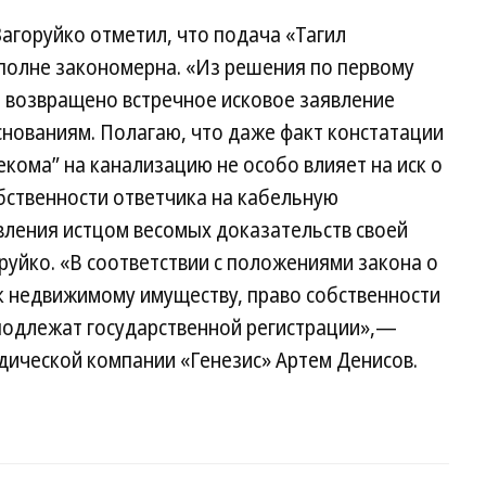
агоруйко отметил, что подача «Тагил
вполне закономерна. «Из решения по первому
о возвращено встречное исковое заявление
снованиям. Полагаю, что даже факт констатации
екома” на канализацию не особо влияет на иск о
бственности ответчика на кабельную
вления истцом весомых доказательств своей
уйко. «В соответствии с положениями закона о
 к недвижимому имуществу, право собственности
 подлежат государственной регистрации»,—
ической компании «Генезис» Артем Денисов.