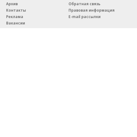
Архив
Обратная связь
Контакты
Правовая информация
Реклама
E-mail рассылки
Вакансии
18+
© АО «Коммерсантъ». 127006, Москва, Оружейный переулок д. 41,
тел. +7 (495) 797-69-70.
Сетевое издание «Коммерсантъ» (доменное имя сайта:
kommersant.ru) зарегистрировано Федеральной службой
по надзору в сфере связи, информационных технологий и массовых
коммуникаций (Роскомнадзор), регистрационный номер и дата
принятия решения о регистрации: серия
Эл № ФС77-76922
от 11 октября 2019 г.
Партнерские проекты/материалы, новости компаний, материалы
с пометкой «Промо» и «Официальное сообщение» опубликованы
на коммерческой основе.
На kommersant.ru применяются рекомендательные технологии.
Подробнее