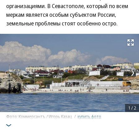
организациями. В Севастополе, который по всем
меркам является особым субъектом России,
земельные проблемы стоят особенно остро.
Развернуть на
1
/
2
Фото: Коммерсантъ / Игорь Казац
/
купить фото