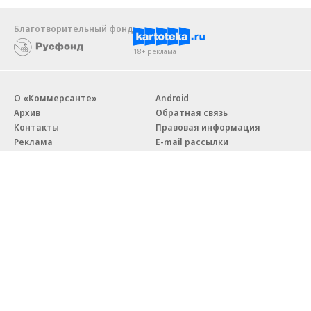
Благотворительный фонд
18+ реклама
О «Коммерсанте»
Android
Архив
Обратная связь
Контакты
Правовая информация
Реклама
E-mail рассылки
Вакансии
18+
© АО «Коммерсантъ». 127006, Москва, Оружейный переулок д. 41,
тел. +7 (495) 797-69-70.
Сетевое издание «Коммерсантъ» (доменное имя сайта:
kommersant.ru) зарегистрировано Федеральной службой
по надзору в сфере связи, информационных технологий и массовых
коммуникаций (Роскомнадзор), регистрационный номер и дата