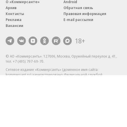
О «Коммерсанте»
Android
Архив
Обратная связь
Контакты
Правовая информация
Реклама
E-mail рассылки
Вакансии
18+
© АО «Коммерсантъ». 127006, Москва, Оружейный переулок д. 41,
тел. +7 (495) 797-69-70.
Сетевое издание «Коммерсантъ» (доменное имя сайта:
kommersant.ru) зарегистрировано Федеральной службой
по надзору в сфере связи, информационных технологий и массовых
коммуникаций (Роскомнадзор), регистрационный номер и дата
принятия решения о регистрации: серия
Эл № ФС77-76922
от 11 октября 2019 г.
Партнерские проекты/материалы, новости компаний, материалы
с пометкой «Промо» и «Официальное сообщение» опубликованы
на коммерческой основе.
На kommersant.ru применяются рекомендательные технологии.
Подробнее