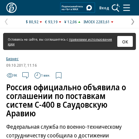
Коммерсантъ
Вход
$ 80,92
€ 93,19
¥ 12,06
IMOEX 2283,61
Предыдущая
С
страница
с
Оставаясь на сайте, вы соглашаетесь с
правилами использования
ОК
куки
Бизнес
09.10.2017, 11:16
9K
1 мин.
Россия официально объявила о
соглашении по поставкам
систем С-400 в Саудовскую
Аравию
Федеральная служба по военно-техническому
сотрудничеству сообщила о достижении