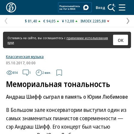
Коммерсантъ
Вход
$ 81,40
€ 94,05
¥ 12,08
IMOEX 2285,88
Предыдущая
С
страница
с
Оставаясь на сайте, вы соглашаетесь с
правилами использования
ОК
куки
Классическая музыка
05.10.2017, 00:00
814
1
2 мин.
Мемориальная тональность
Андраш Шифф сыграл в память о Юрии Любимове
В Большом зале консерватории выступил один из
самых знаменитых пианистов современности —
сэр Андраш Шифф. Его концерт был частью