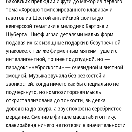
баховских прелюдии и фуги до мажор из первого
тома «Хорошо темперированного клавира» и
гавотов из Шестой английской сюиты до
венгерской тематики в мелодиях Бартока и
Шуберта. Шифф играл деталями малых форм,
подавая их как изящные подарки в безупречной
упаковке: с тем же фирменным мягким туше и с
интеллигентной, точнее подспудной, но —
парадокс «неброскости» — очевидной и внятной
эмоцией. Музыка звучала без резкостей и
звонкостей, когда ничего как бы специально не
подчеркнуто, но композиторская мысль
откристаллизована до тонкости, выделка
доведена до ажура, а звук похож на серебристое
мерцание. Сменив в финале масштаб и оптику,
клавирабенд ничего не потерял в значительности