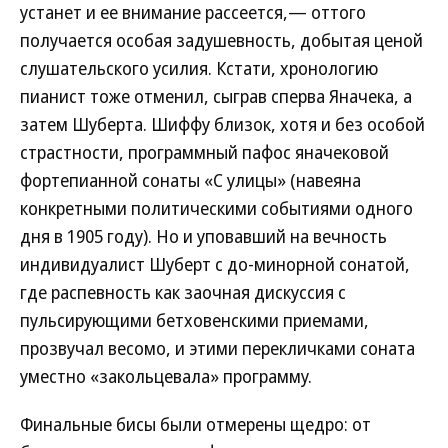
устанет и ее внимание рассеется,— оттого
получается особая задушевность, добытая ценой
слушательского усилия. Кстати, хронологию
пианист тоже отменил, сыграв сперва Яначека, а
затем Шуберта. Шиффу близок, хотя и без особой
страстности, программный пафос яначековой
фортепианной сонаты «С улицы» (навеяна
конкретными политическими событиями одного
дня в 1905 году). Но и уповавший на вечность
индивидуалист Шуберт с до-минорной сонатой,
где распевность как заочная дискуссия с
пульсирующими бетховенскими приемами,
прозвучал весомо, и этими перекличками соната
уместно «закольцевала» программу.
Финальные бисы были отмерены щедро: от