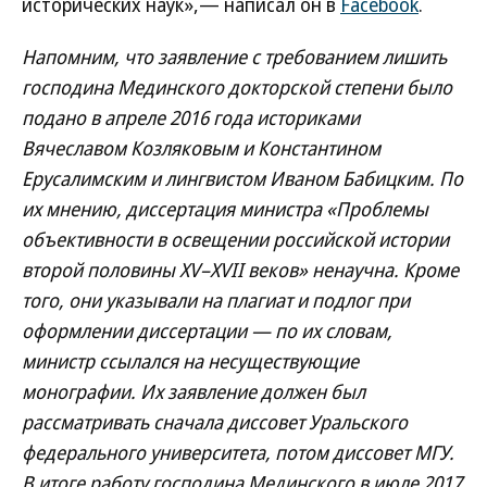
исторических наук»,— написал он в
Facebook
.
Напомним, что заявление с требованием лишить
господина Мединского докторской степени было
подано в апреле 2016 года историками
Вячеславом Козляковым и Константином
Ерусалимским и лингвистом Иваном Бабицким. По
их мнению, диссертация министра «Проблемы
объективности в освещении российской истории
второй половины XV–XVII веков» ненаучна. Кроме
того, они указывали на плагиат и подлог при
оформлении диссертации — по их словам,
министр ссылался на несуществующие
монографии. Их заявление должен был
рассматривать сначала диссовет Уральского
федерального университета, потом диссовет МГУ.
В итоге работу господина Мединского в июле 2017