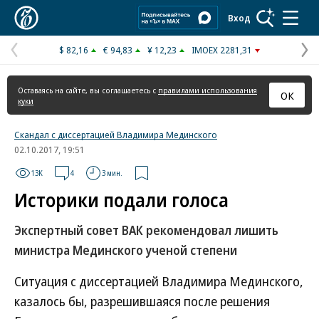
Коммерсантъ
Вход
$ 82,16
€ 94,83
¥ 12,23
IMOEX 2281,31
Предыдущая
С
страница
с
Оставаясь на сайте, вы соглашаетесь с
правилами использования
ОК
куки
Скандал с диссертацией Владимира Мединского
02.10.2017, 19:51
13K
4
3 мин.
Историки подали голоса
Экспертный совет ВАК рекомендовал лишить
министра Мединского ученой степени
Ситуация с диссертацией Владимира Мединского,
казалось бы, разрешившаяся после решения