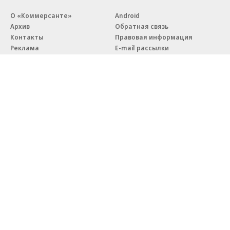
О «Коммерсанте»
Android
Архив
Обратная связь
Контакты
Правовая информация
Реклама
E-mail рассылки
Вакансии
18+
© АО «Коммерсантъ». 127006, Москва, Оружейный переулок д. 41,
тел. +7 (495) 797-69-70.
Сетевое издание «Коммерсантъ» (доменное имя сайта:
kommersant.ru) зарегистрировано Федеральной службой
по надзору в сфере связи, информационных технологий и массовых
коммуникаций (Роскомнадзор), регистрационный номер и дата
принятия решения о регистрации: серия
Эл № ФС77-76922
от 11 октября 2019 г.
Партнерские проекты/материалы, новости компаний, материалы
с пометкой «Промо» и «Официальное сообщение» опубликованы
на коммерческой основе.