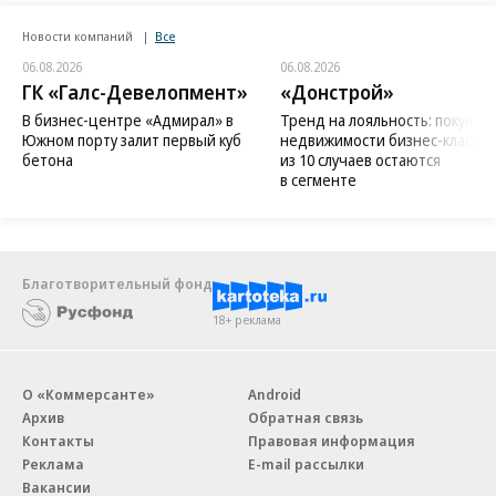
Новости компаний
Все
06.08.2026
06.08.2026
ГК «Галс-Девелопмент»
«Донстрой»
В бизнес-центре «Адмирал» в
Тренд на лояльность: покупат
Южном порту залит первый куб
недвижимости бизнес-класса в
бетона
из 10 случаев остаются
в сегменте
Благотворительный фонд
18+ реклама
О «Коммерсанте»
Android
Архив
Обратная связь
Контакты
Правовая информация
Реклама
E-mail рассылки
Вакансии