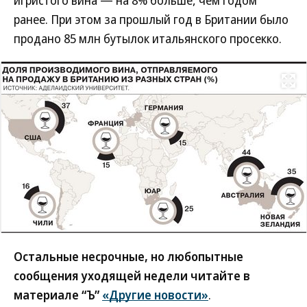
игристого вина — на 8% больше, чем годом
ранее. При этом за прошлый год в Британии было
продано 85 млн бутылок итальянского просекко.
Развернуть на
Остальные несрочные, но любопытные
сообщения уходящей недели читайте в
материале “Ъ”
«Другие новости»
.