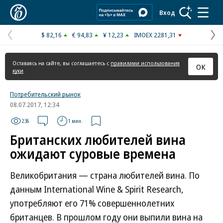
Коммерсантъ
Вход
$ 82,16
€ 94,83
¥ 12,23
IMOEX 2281,31
Предыдущая
С
страница
с
Оставаясь на сайте, вы соглашаетесь с
правилами использования
ОК
куки
Потребительский рынок
08.07.2017, 12:34
236
1 мин.
Британских любителей вина
ожидают суровые времена
Великобритания — страна любителей вина. По
данным International Wine & Spirit Research,
употребляют его 71% совершеннолетних
британцев. В прошлом году они выпили вина на