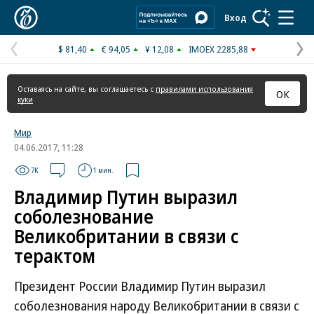
Коммерсантъ
Вход
$ 81,40
€ 94,05
¥ 12,08
IMOEX 2285,88
Предыдущая
С
страница
с
Оставаясь на сайте, вы соглашаетесь с
правилами использования
ОК
куки
Мир
04.06.2017, 11:28
7K
1 мин.
Владимир Путин выразил
соболезнование
Великобритании в связи с
терактом
Президент России Владимир Путин выразил
соболезнования народу Великобритании в связи с