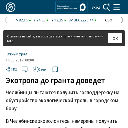
Коммерсантъ
Вход
$ 82,16
€ 94,83
¥ 12,25
IMOEX 2290,44
СВО
Предыдущая
С
страница
с
Оставаясь на сайте, вы соглашаетесь с
правилами использования
ОК
куки
Южный Урал
16.05.2017, 00:00
412
2 мин.
Экотропа до гранта доведет
Челябинцы пытаются получить господдержку на
обустройство экологической тропы в городском
бору
В Челябинске эковолонтеры намерены получить