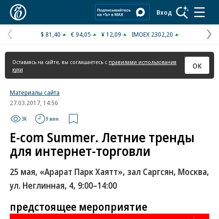
Коммерсантъ
Вход
$ 81,40
€ 94,05
¥ 12,09
IMOEX 2302,20
Предыдущая
С
страница
с
Оставаясь на сайте, вы соглашаетесь с
правилами использования
ОК
куки
Материалы сайта
27.03.2017, 14:56
3K
9 мин.
E-com Summer. Летние тренды
для интернет-торговли
25 мая, «Арарат Парк Хаятт», зал Саргсян, Москва,
ул. Неглинная, 4, 9:00–14:00
предстоящее мероприятие