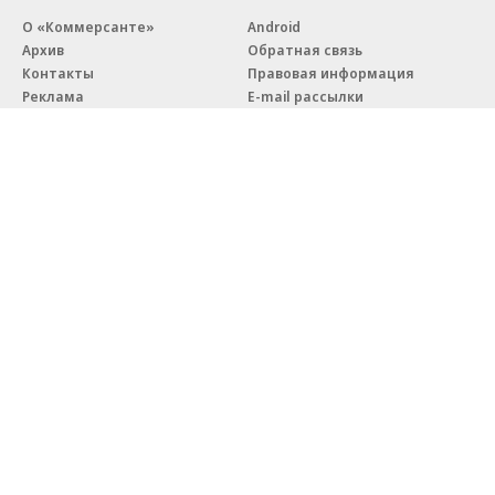
О «Коммерсанте»
Android
Архив
Обратная связь
Контакты
Правовая информация
Реклама
E-mail рассылки
Вакансии
18+
© АО «Коммерсантъ». 127006, Москва, Оружейный переулок д. 41,
тел. +7 (495) 797-69-70.
Сетевое издание «Коммерсантъ» (доменное имя сайта:
kommersant.ru) зарегистрировано Федеральной службой
по надзору в сфере связи, информационных технологий и массовых
коммуникаций (Роскомнадзор), регистрационный номер и дата
принятия решения о регистрации: серия
Эл № ФС77-76922
от 11 октября 2019 г.
Партнерские проекты/материалы, новости компаний, материалы
с пометкой «Промо» и «Официальное сообщение» опубликованы
на коммерческой основе.
На kommersant.ru применяются рекомендательные технологии.