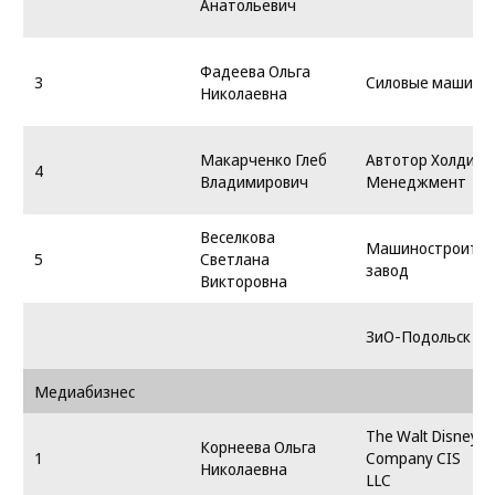
Анатольевич
Фадеева Ольга
3
Силовые машины
Николаевна
Макарченко Глеб
Автотор Холдинг
4
Владимирович
Менеджмент
Веселкова
Машиностроите
5
Светлана
завод
Викторовна
ЗиО-Подольск
Медиабизнес
The Walt Disney
Корнеева Ольга
1
Company CIS
Николаевна
LLC