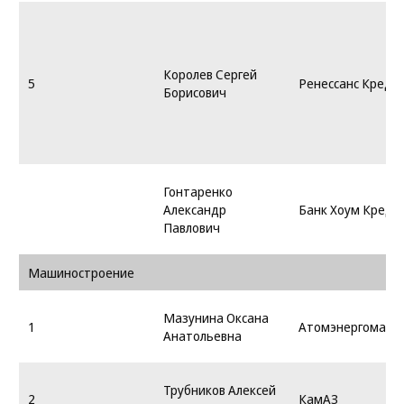
Королев Сергей
5
Ренессанс Креди
Борисович
Гонтаренко
Александр
Банк Хоум Креди
Павлович
Машиностроение
Мазунина Оксана
1
Атомэнергомаш
Анатольевна
Трубников Алексей
2
КамАЗ