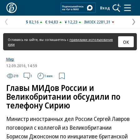
Коммерсантъ
Вход
$ 82,16
€ 94,83
¥ 12,23
IMOEX 2281,31
Предыдущая
С
страница
с
Оставаясь на сайте, вы соглашаетесь с
правилами использования
ОК
куки
Мир
12.09.2016, 14:59
219
1
1 мин.
Главы МИДов России и
Великобритании обсудили по
телефону Сирию
Министр иностранных дел России Сергей Лавров
поговорил с коллегой из Великобритании
Борисом Джонсоном по инициативе британской