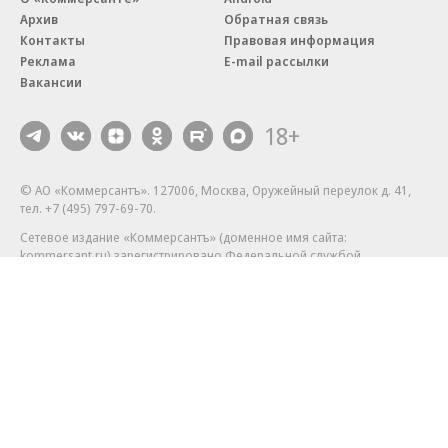
Архив
Обратная связь
Контакты
Правовая информация
Реклама
E-mail рассылки
Вакансии
18+
© АО «Коммерсантъ». 127006, Москва, Оружейный переулок д. 41,
тел. +7 (495) 797-69-70.
Сетевое издание «Коммерсантъ» (доменное имя сайта:
kommersant.ru) зарегистрировано Федеральной службой
по надзору в сфере связи, информационных технологий и массовых
коммуникаций (Роскомнадзор), регистрационный номер и дата
принятия решения о регистрации: серия
Эл № ФС77-76922
от 11 октября 2019 г.
Партнерские проекты/материалы, новости компаний, материалы
с пометкой «Промо» и «Официальное сообщение» опубликованы
на коммерческой основе.
На kommersant.ru применяются рекомендательные технологии.
Подробнее