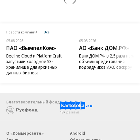
Новости компаний
Все
05.08.2026
05.08.2026
ПАО «ВымпелКом»
АО «Банк ДОМ.РФ»
Beeline Cloud и PlatformCraft
Банк ДОМ.РФ в 2,5 раза нараст
запустили холодное S3-
объемы кредитования
хранилище для архивных
подрядчиков ИЖС с эскроу
данных бизнеса
Благотворительный фонд
18+ реклама
О «Коммерсанте»
Android
Архив
Обратная связь