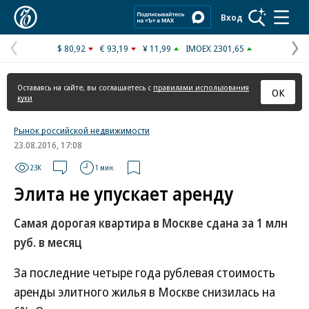
Коммерсантъ
Вход
$ 80,92
€ 93,19
¥ 11,99
IMOEX 2301,65
Предыдущая
С
страница
с
Оставаясь на сайте, вы соглашаетесь с
правилами использования
ОК
куки
Рынок российской недвижимости
23.08.2016, 17:08
23K
1 мин.
Элита не упускает аренду
Самая дорогая квартира в Москве сдана за 1 млн
руб. в месяц
За последние четыре года рублевая стоимость
аренды элитного жилья в Москве снизилась на