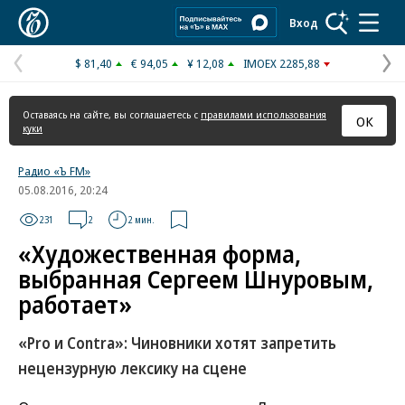
Коммерсантъ
Вход
$ 81,40
€ 94,05
¥ 12,08
IMOEX 2285,88
Предыдущая
С
страница
с
Оставаясь на сайте, вы соглашаетесь с
правилами использования
ОК
куки
Радио «Ъ FM»
05.08.2016, 20:24
231
2
2 мин.
«Художественная форма,
выбранная Сергеем Шнуровым,
работает»
«Pro и Contra»: Чиновники хотят запретить
нецензурную лексику на сцене