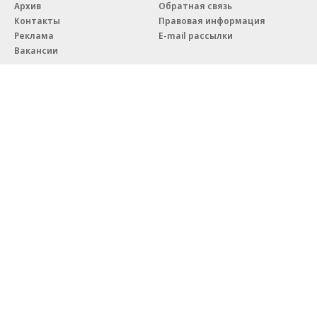
Архив
Обратная связь
Контакты
Правовая информация
Реклама
E-mail рассылки
Вакансии
18+
© АО «Коммерсантъ». 127006, Москва, Оружейный переулок д. 41,
тел. +7 (495) 797-69-70.
Сетевое издание «Коммерсантъ» (доменное имя сайта:
kommersant.ru) зарегистрировано Федеральной службой
по надзору в сфере связи, информационных технологий и массовых
коммуникаций (Роскомнадзор), регистрационный номер и дата
принятия решения о регистрации: серия
Эл № ФС77-76922
от 11 октября 2019 г.
Партнерские проекты/материалы, новости компаний, материалы
с пометкой «Промо» и «Официальное сообщение» опубликованы
на коммерческой основе.
На kommersant.ru применяются рекомендательные технологии.
Подробнее