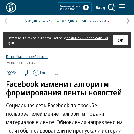
Коммерсантъ
Вход
$ 81,40
€ 94,05
¥ 12,08
IMOEX 2285,88
Предыдущая
С
страница
с
Оставаясь на сайте, вы соглашаетесь с
правилами использования
ОК
куки
Потребительский рынок
29.06.2016, 21:42
3K
1 мин.
Facebook изменит алгоритм
формирования ленты новостей
Социальная сеть Facebook по просьбе
пользователей меняет алгоритм подачи
материалов в ленте. Обновления направлено на
то, чтобы пользователи не пропускали истории