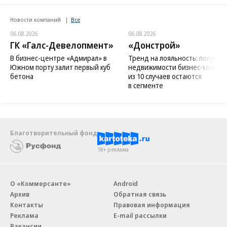
Новости компаний
Все
06.08.2026
06.08.2026
ГК «Галс-Девелопмент»
«Донстрой»
В бизнес-центре «Адмирал» в
Тренд на лояльность: покупат
Южном порту залит первый куб
недвижимости бизнес-класса в
бетона
из 10 случаев остаются
в сегменте
Благотворительный фонд
18+ реклама
О «Коммерсанте»
Android
Архив
Обратная связь
Контакты
Правовая информация
Реклама
E-mail рассылки
Вакансии