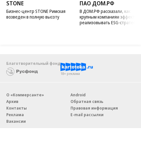
STONE
ПАО ДОМ.РФ
Бизнес-центр STONE Римская
В ДОМ.РФ рассказали, как
возведен в полную высоту
крупным компаниям эффектив
реализовывать ESG-стратегию
Благотворительный фонд
18+ реклама
О «Коммерсанте»
Android
Архив
Обратная связь
Контакты
Правовая информация
Реклама
E-mail рассылки
Вакансии
18+