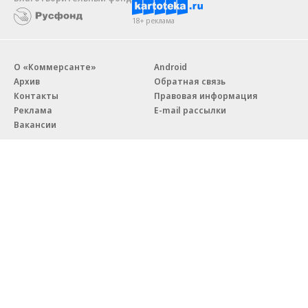
18+ реклама
О «Коммерсанте»
Android
Архив
Обратная связь
Контакты
Правовая информация
Реклама
E-mail рассылки
Вакансии
18+
© АО «Коммерсантъ». 127006, Москва, Оружейный переулок д. 41,
тел. +7 (495) 797-69-70.
Сетевое издание «Коммерсантъ» (доменное имя сайта:
kommersant.ru) зарегистрировано Федеральной службой
по надзору в сфере связи, информационных технологий и массовых
коммуникаций (Роскомнадзор), регистрационный номер и дата
принятия решения о регистрации: серия
Эл № ФС77-76922
от 11 октября 2019 г.