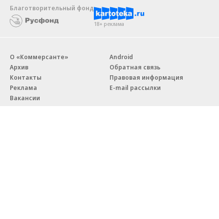
Благотворительный фонд
18+ реклама
О «Коммерсанте»
Android
Архив
Обратная связь
Контакты
Правовая информация
Реклама
E-mail рассылки
Вакансии
18+
© АО «Коммерсантъ». 127006, Москва, Оружейный переулок д. 41,
тел. +7 (495) 797-69-70.
Сетевое издание «Коммерсантъ» (доменное имя сайта:
kommersant.ru) зарегистрировано Федеральной службой
по надзору в сфере связи, информационных технологий и массовых
коммуникаций (Роскомнадзор), регистрационный номер и дата
принятия решения о регистрации: серия
Эл № ФС77-76922
от 11 октября 2019 г.