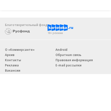
Благотворительный фонд
18+ реклама
О «Коммерсанте»
Android
Архив
Обратная связь
Контакты
Правовая информация
Реклама
E-mail рассылки
Вакансии
18+
© АО «Коммерсантъ». 127006, Москва, Оружейный переулок д. 41,
тел. +7 (495) 797-69-70.
Сетевое издание «Коммерсантъ» (доменное имя сайта: