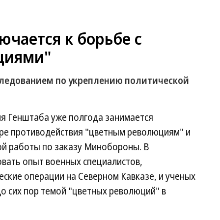
чается к борьбе с
циями"
следованием по укреплению политической
ия Генштаба уже полгода занимается
ре противодействия "цветным революциям" и
ой работы по заказу Минобороны. В
овать опыт военных специалистов,
ские операции на Северном Кавказе, и ученых
До сих пор темой "цветных революций" в