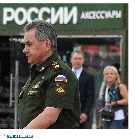
ъ
/
купить фото