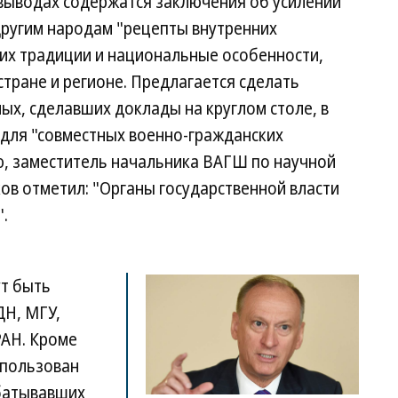
 выводах содержатся заключения об усилении
другим народам "рецепты внутренних
их традиции и национальные особенности,
тране и регионе. Предлагается сделать
ых, сделавших доклады на круглом столе, в
для "совместных военно-гражданских
ю, заместитель начальника ВАГШ по научной
ов отметил: "Органы государственной власти
.
ут быть
ДН, МГУ,
АН. Кроме
спользован
абатывавших