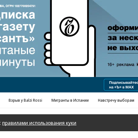
Реклама в «Ъ» www.kommersant.ru/ad
Взрыв у Balzi Rossi
Мигранты в Испании
Навстречу выборам
с
правилами использования куки