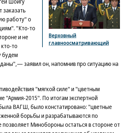
гей Шойгу
т заказать
ую работу" о
иям". "Кто-то
Верховный
тороне и не
главноосматривающий
 кто-то
у будем
 даны",— заявил он, напомнив про ситуацию на
тиводействия "мягкой силе" и "цветным
е "Армия-2015". По итогам экспертной
 была ВАГШ, было констатировано: "цветные
женной борьбы и разрабатываются по
не позволяет Минобороны остаться в стороне от