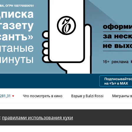
Реклама в «Ъ» www.kommersant.ru/ad
281,31
Что посмотреть в кино
Взрыв у Balzi Rossi
Мигранты в
с
правилами использования куки