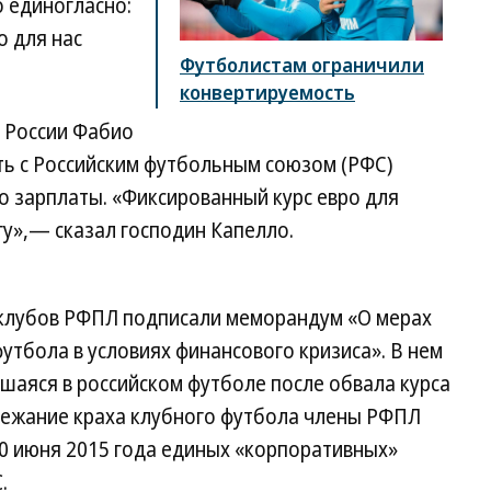
 единогласно:
о для нас
Футболистам ограничили
конвертируемость
й России Фабио
ть с Российским футбольным союзом (РФС)
го зарплаты. «Фиксированный курс евро для
гу»,— сказал господин Капелло.
6 клубов РФПЛ подписали меморандум «О мерах
тбола в условиях финансового кризиса». В нем
вшаяся в российском футболе после обвала курса
збежание краха клубного футбола члены РФПЛ
30 июня 2015 года единых «корпоративных»
.