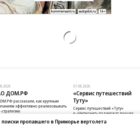
08.2026
07.08.2026
АО ДОМ.РФ
«Сервис путешествий
Туту»
ОМ.РФ рассказали, как крупным
паниям эффективно реализовывать
Сервис путешествий «Туту»
-стратегию
и «Нетмонет» поддержат лучших
сотрудников российских отелей
 поиски пропавшего в Приморье вертолета