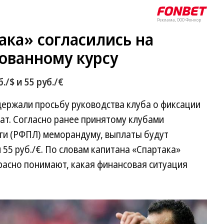
Реклама, ООО Фонкор
ака» согласились на
ованному курсу
/$ и 55 руб./€
держали просьбу руководства клуба о фиксации
ат. Согласно ранее принятому клубами
ги (РФПЛ) меморандуму, выплаты будут
и 55 руб./€. По словам капитана «Спартака»
расно понимают, какая финансовая ситуация