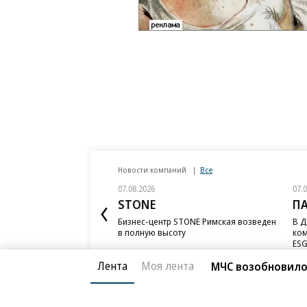
Новости компаний
Все
07.08.2026
07.
STONE
П
Бизнес-центр STONE Римская возведен
В Д
в полную высоту
ком
ESG
Лента
Моя лента
МЧС возобновило