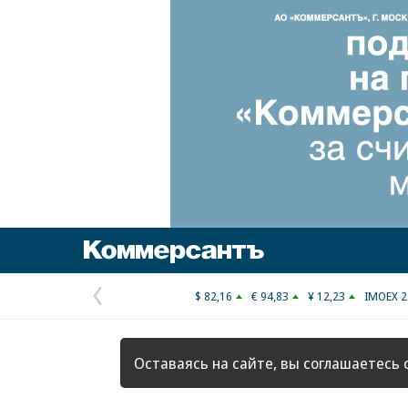
Коммерсантъ
$ 82,16
€ 94,83
¥ 12,23
IMOEX 2
Предыдущая
страница
Оставаясь на сайте, вы соглашаетесь 