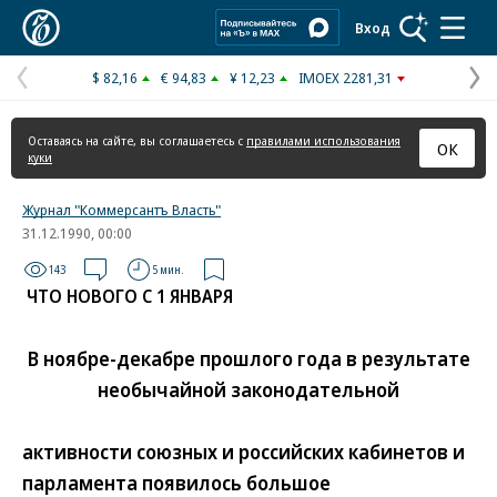
Коммерсантъ
Вход
$ 82,16
€ 94,83
¥ 12,23
IMOEX 2281,31
Предыдущая
С
страница
с
Оставаясь на сайте, вы соглашаетесь с
правилами использования
ОК
куки
Журнал "Коммерсантъ Власть"
31.12.1990, 00:00
143
5 мин.
ЧТО НОВОГО С 1 ЯНВАРЯ
В ноябре-декабре прошлого года в результате
необычайной законодательной
активности союзных и российских кабинетов и
парламента появилось большое