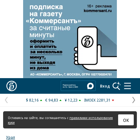
Реклама в «Ъ» www.kommersant.ru/ad
Коммерсантъ
Вход
$ 82,16
€ 94,83
¥ 12,23
IMOEX 2281,31
Предыдущая
С
страница
с
Оставаясь на сайте, вы соглашаетесь с
правилами использования
ОК
куки
Урал