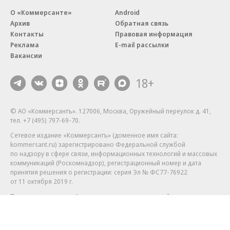
О «Коммерсанте»
Android
Архив
Обратная связь
Контакты
Правовая информация
Реклама
E-mail рассылки
Вакансии
18+
© АО «Коммерсантъ». 127006, Москва, Оружейный переулок д. 41,
тел. +7 (495) 797-69-70.
Сетевое издание «Коммерсантъ» (доменное имя сайта:
kommersant.ru) зарегистрировано Федеральной службой
по надзору в сфере связи, информационных технологий и массовых
коммуникаций (Роскомнадзор), регистрационный номер и дата
принятия решения о регистрации: серия
Эл № ФС77-76922
от 11 октября 2019 г.
Партнерские проекты/материалы, новости компаний, материалы
с пометкой «Промо» и «Официальное сообщение» опубликованы
на коммерческой основе.
На kommersant.ru применяются рекомендательные технологии.