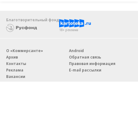
Благотворительный фонд
18+ реклама
О «Коммерсанте»
Android
Архив
Обратная связь
Контакты
Правовая информация
Реклама
E-mail рассылки
Вакансии
18+
© АО «Коммерсантъ». 127006, Москва, Оружейный переулок д. 41,
тел. +7 (495) 797-69-70.
Сетевое издание «Коммерсантъ» (доменное имя сайта:
kommersant.ru) зарегистрировано Федеральной службой
по надзору в сфере связи, информационных технологий и массовых