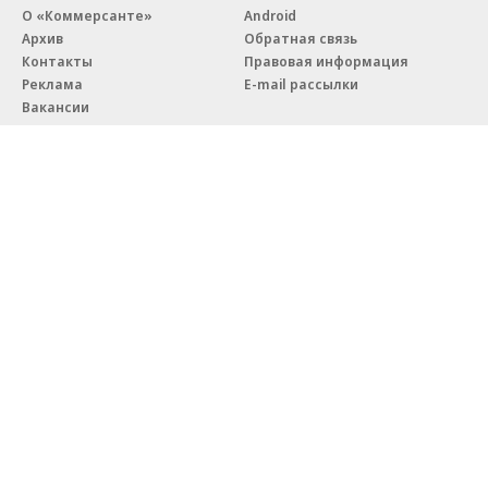
О «Коммерсанте»
Android
Архив
Обратная связь
Контакты
Правовая информация
Реклама
E-mail рассылки
Вакансии
18+
© АО «Коммерсантъ». 127006, Москва, Оружейный переулок д. 41,
тел. +7 (495) 797-69-70.
Сетевое издание «Коммерсантъ» (доменное имя сайта:
kommersant.ru) зарегистрировано Федеральной службой
по надзору в сфере связи, информационных технологий и массовых
коммуникаций (Роскомнадзор), регистрационный номер и дата
принятия решения о регистрации: серия
Эл № ФС77-76922
от 11 октября 2019 г.
Партнерские проекты/материалы, новости компаний, материалы
с пометкой «Промо» и «Официальное сообщение» опубликованы
на коммерческой основе.
На kommersant.ru применяются рекомендательные технологии.