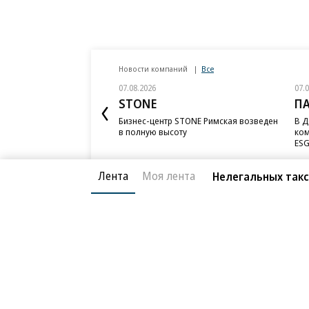
Новости компаний
Все
07.08.2026
07.
STONE
П
Бизнес-центр STONE Римская возведен
В Д
в полную высоту
ком
ESG
Лента
Моя лента
Нелегальных так
Благотворительный фонд
О «Коммер
Архив
Контакты
18+ реклама