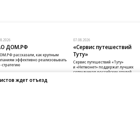
08.2026
07.08.2026
АО ДОМ.РФ
«Сервис путешествий
Туту»
ОМ.РФ рассказали, как крупным
паниям эффективно реализовывать
Сервис путешествий «Туту»
-стратегию
и «Нетмонет» поддержат лучших
сотрудников российских отелей
систов ждет отъезд
санте»
Реклама
Обратная связь
Вакансии
Правовая информация
Android
E-mail рассылки