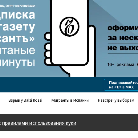
Реклама в «Ъ» www.kommersant.ru/ad
Взрыв у Balzi Rossi
Мигранты в Испании
Навстречу выборам
с
правилами использования куки