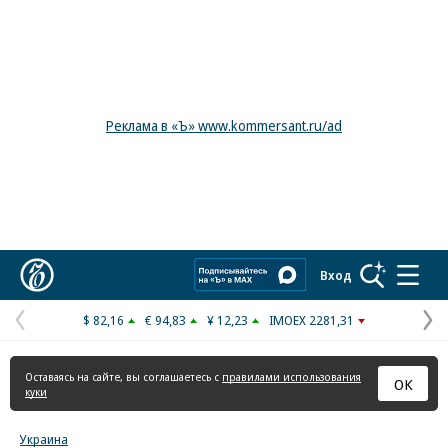
Реклама в «Ъ» www.kommersant.ru/ad
Коммерсантъ
Вход
$ 82,16
€ 94,83
¥ 12,23
IMOEX 2281,31
Предыдущая
С
страница
с
Оставаясь на сайте, вы соглашаетесь с
правилами использования
ОК
куки
Украина