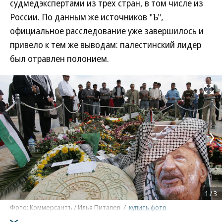
судмедэкспертами из трех стран, в том числе из
России. По данным же источников "Ъ",
официальное расследование уже завершилось и
привело к тем же выводам: палестинский лидер
был отравлен полонием.
Развернуть на
1
/
3
Фото: Коммерсантъ / Илья Питалев
/
купить фото