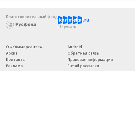
Благотворительный фонд
18+ реклама
О «Коммерсанте»
Android
Архив
Обратная связь
Контакты
Правовая информация
Реклама
E-mail рассылки
Вакансии
18+
© АО «Коммерсантъ». 127006, Москва, Оружейный переулок д. 41,
тел. +7 (495) 797-69-70.
Сетевое издание «Коммерсантъ» (доменное имя сайта:
kommersant.ru) зарегистрировано Федеральной службой
по надзору в сфере связи, информационных технологий и массовых
коммуникаций (Роскомнадзор), регистрационный номер и дата