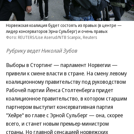
Норвежская коалиция будет состоять из правых (в центре —
лидер консерваторов Эрна Сульберг) и очень правых
Фото: REUTERS/Lise Aserud/NTB Scanpix, Reuters
Рубрику ведет Николай Зубов
Выборы в Стортинг — парламент Норвегии —
привели к смене власти в стране. На смену левому
коалиционному правительству под руководством
Рабочей партии Йенса Столтенберга придет
коалиционное правительство, в котором старшим
партнером выступит консервативная партия
"Хейре" во главе с Эрной Сульберг — она, скорее
всего, и станет новым премьер-министром
страны. Но главной сенсацией норвежских