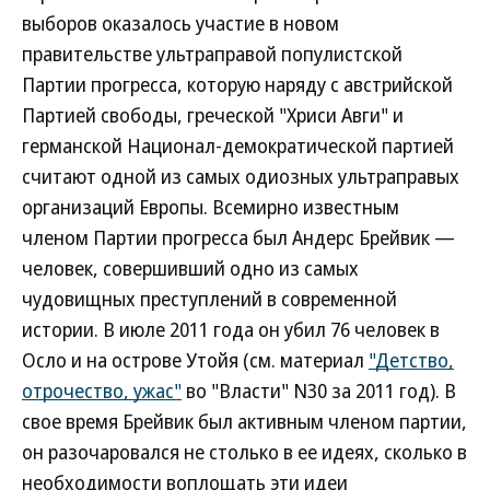
выборов оказалось участие в новом
правительстве ультраправой популистской
Партии прогресса, которую наряду с австрийской
Партией свободы, греческой "Хриси Авги" и
германской Национал-демократической партией
считают одной из самых одиозных ультраправых
организаций Европы. Всемирно известным
членом Партии прогресса был Андерс Брейвик —
человек, совершивший одно из самых
чудовищных преступлений в современной
истории. В июле 2011 года он убил 76 человек в
Осло и на острове Утойя (см. материал
"Детство,
отрочество, ужас"
во "Власти" N30 за 2011 год). В
свое время Брейвик был активным членом партии,
он разочаровался не столько в ее идеях, сколько в
необходимости воплощать эти идеи