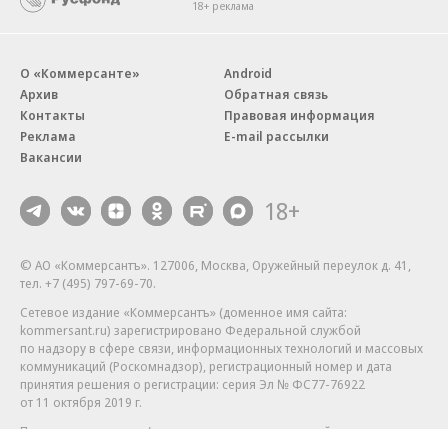
18+ реклама
О «Коммерсанте»
Android
Архив
Обратная связь
Контакты
Правовая информация
Реклама
E-mail рассылки
Вакансии
18+
© АО «Коммерсантъ». 127006, Москва, Оружейный переулок д. 41,
тел. +7 (495) 797-69-70.
Сетевое издание «Коммерсантъ» (доменное имя сайта:
kommersant.ru) зарегистрировано Федеральной службой
по надзору в сфере связи, информационных технологий и массовых
коммуникаций (Роскомнадзор), регистрационный номер и дата
принятия решения о регистрации: серия
Эл № ФС77-76922
от 11 октября 2019 г.
Партнерские проекты/материалы, новости компаний, материалы