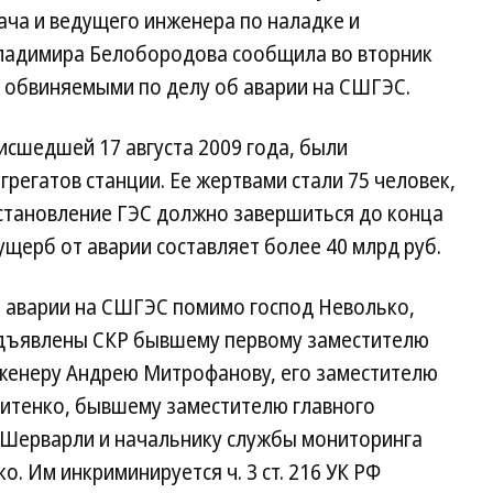
ача и ведущего инженера по наладке и
ладимира Белобородова сообщила во вторник
т обвиняемыми по делу об аварии на СШГЭС.
исшедшей 17 августа 2009 года, были
регатов станции. Ее жертвами стали 75 человек,
сстановление ГЭС должно завершиться до конца
ущерб от аварии составляет более 40 млрд руб.
об аварии на СШГЭС помимо господ Неволько,
дъявлены СКР бывшему первому заместителю
нженеру Андрею Митрофанову, его заместителю
китенко, бывшему заместителю главного
 Шерварли и начальнику службы мониторинга
. Им инкриминируется ч. 3 ст. 216 УК РФ