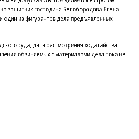
ым не допускалось. Все делается в строгом
ена защитник господина Белобородова Елена
ни один из фигурантов дела предъявленных
.
ского суда, дата рассмотрения ходатайства
мления обвиняемых с материалами дела пока не