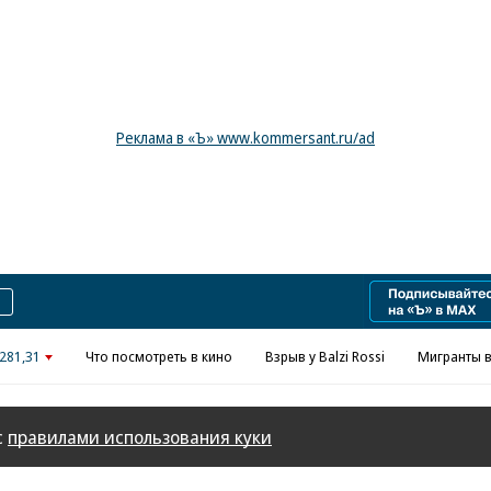
Реклама в «Ъ» www.kommersant.ru/ad
281,31
Что посмотреть в кино
Взрыв у Balzi Rossi
Мигранты в
с
правилами использования куки