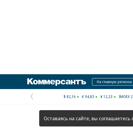
Коммерсантъ
На главную региона
$ 82,16
€ 94,83
¥ 12,23
IMOEX 2
Предыдущая
страница
Оставаясь на сайте, вы соглашаетесь 