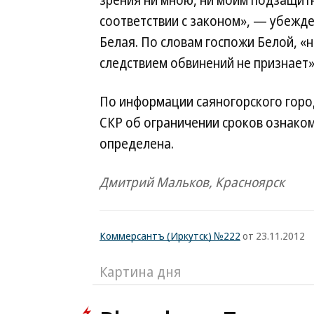
зрения ни мною, ни моим подзащитн
соответствии с законом», — убежд
Белая. По словам госпожи Белой, «
следствием обвинений не признает»
По информации саяногорского город
СКР об ограничении сроков ознако
определена.
Дмитрий Мальков, Красноярск
Коммерсантъ (Иркутск) №222
от 23.11.2012
Картина дня