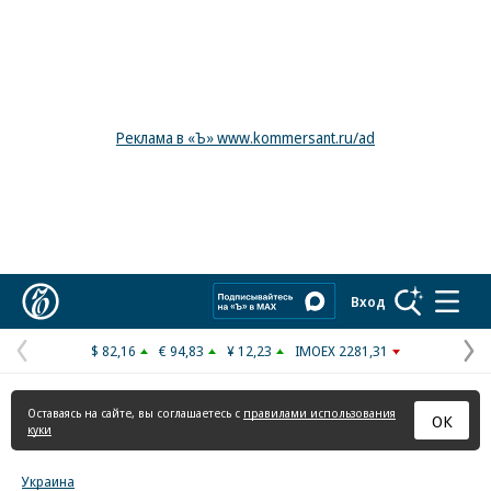
Реклама в «Ъ» www.kommersant.ru/ad
Коммерсантъ
Вход
$ 82,16
€ 94,83
¥ 12,23
IMOEX 2281,31
Предыдущая
С
страница
с
Оставаясь на сайте, вы соглашаетесь с
правилами использования
ОК
куки
Украина