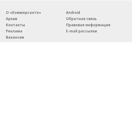
О «Коммерсанте»
Android
Архив
Обратная связь
Контакты
Правовая информация
Реклама
E-mail рассылки
Вакансии
18+
© АО «Коммерсантъ». 127006, Москва, Оружейный переулок д. 41,
тел. +7 (495) 797-69-70.
Сетевое издание «Коммерсантъ» (доменное имя сайта:
kommersant.ru) зарегистрировано Федеральной службой
по надзору в сфере связи, информационных технологий и массовых
коммуникаций (Роскомнадзор), регистрационный номер и дата
принятия решения о регистрации: серия
Эл № ФС77-76922
от 11 октября 2019 г.
Партнерские проекты/материалы, новости компаний, материалы
с пометкой «Промо» и «Официальное сообщение» опубликованы
на коммерческой основе.