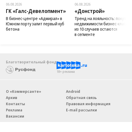
06.08.2026
06.08.2026
ГК «Галс-Девелопмент»
«Донстрой»
В бизнес-центре «Адмирал» в
Тренд на лояльность: покупат
Южном порту залит первый куб
недвижимости бизнес-класса в
бетона
из 10 случаев остаются
в сегменте
Благотворительный фонд
18+ реклама
О «Коммерсанте»
Android
Архив
Обратная связь
Контакты
Правовая информация
Реклама
E-mail рассылки
Вакансии
18+