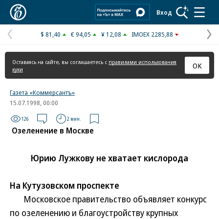
Коммерсантъ
Вход
$ 81,40
€ 94,05
¥ 12,08
IMOEX 2285,88
Предыдущая
С
страница
с
Оставаясь на сайте, вы соглашаетесь с
правилами использования
ОК
куки
Газета «Коммерсантъ»
15.07.1998, 00:00
126
2 мин.
Озеленение в Москве
Юрию Лужкову не хватает кислорода
На Кутузовском проспекте
Московское правительство объявляет конкурс
по озеленению и благоустройству крупных