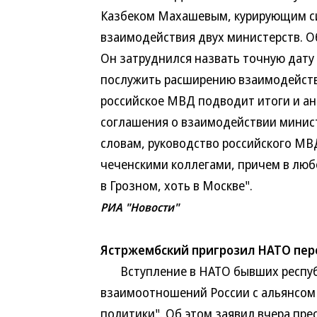
Казбеком Махашевым, курирующим си
взаимодействия двух министерств. О
Он затруднился назвать точную дату 
послужить расширению взаимодействи
российское МВД подводит итоги и а
соглашения о взаимодействии минист
словам, руководство российского МВД
чеченскими коллегами, причем в лю
в Грозном, хоть в Москве".
РИА "Новости"
Ястржембский пригрозил НАТО пе
Вступление в НАТО бывших республ
взаимоотношений России с альянсом 
политики". Об этом заявил вчера пре