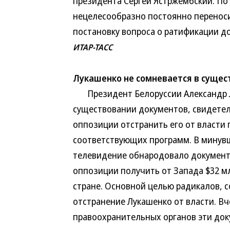
президента Сергей Ястржембский. По 
нецелесообразно постоянно переноси
постановку вопроса о ратификации до
ИТАР-ТАСС
Лукашенко не сомневается в сущес
Президент Белоруссии Александр Л
существовании документов, свидете
оппозиции отстранить его от власти
соответствующих программ. В минувш
телевидение обнародовало документы
оппозиции получить от Запада $32 м
стране. Основной целью радикалов, 
отстранение Лукашенко от власти. Вч
правоохранительных органов эти док