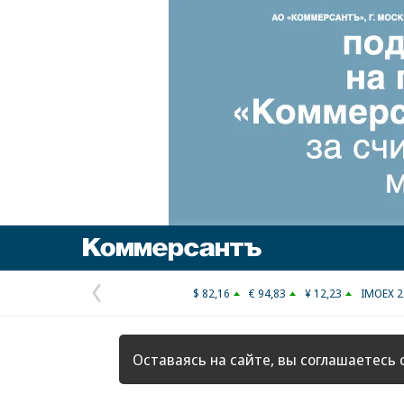
Коммерсантъ
$ 82,16
€ 94,83
¥ 12,23
IMOEX 2
Предыдущая
страница
Оставаясь на сайте, вы соглашаетесь 