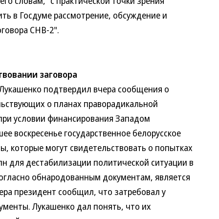
его словам, "с практической точки зрения
ть в Госдуме рассмотрение, обсуждение и
говора СНВ-2".
твовании заговора
укашенко подтвердил вчера сообщения о
льствующих о планах праворадикальной
 при условии финансирования Западом
ее воскресенье государственное белорусское
, которые могут свидетельствовать о попытках
лн для дестабилизации политической ситуации в
согласно обнародованным документам, является
ера президент сообщил, что затребовал у
ументы. Лукашенко дал понять, что их