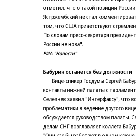
отметил, что о такой позиции Росси
Ястржембский не стал комментироват
том, что США приветствуют стремлен
По словам пресс-секретаря президент
России не нова".
РИА "Новости"
Бабурин останется без должности
Вице-спикер Госдумы Сергей Бабури
контакты нижней палаты с парламент
Селезнев заявил "Интерфаксу", что в
проблематики в ведение другого виц
обсуждается руководством палаты. С
делам СНГ возглавляет коллега Бабур
"Они как бы работают в одном ключе,