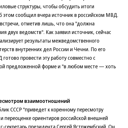
ловые структуры, чтобы обсудить итоги
б этом сообщил вчера источник в российском МВД.
встречи, отметив лишь, что она "должна
я двух ведомств". Как заявил источник, сейчас
нализирует результаты межведомственного
ерств внутренних дел России и Чечни. По его
 готово провести эту работу совместно с
бой предложенной форме и "в любом месте — хоть
ресмотром взаимоотношений
ик СССР "приведет к коренному пересмотру
и переоценке ориентиров российской внешней
сс-секретарь президента Сергей Ястржембский. Он