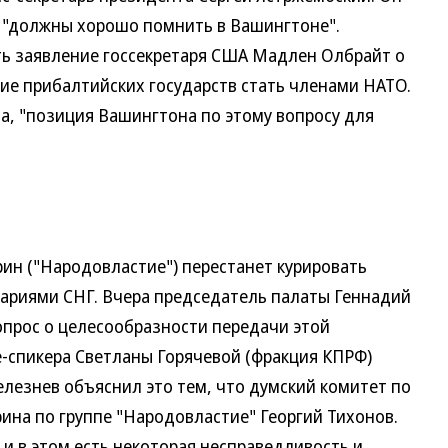
и "должны хорошо помнить в Вашингтоне".
ь заявление госсекретаря США Мадлен Олбрайт о
ие прибалтийских государств стать членами НАТО.
а, "позиция Вашингтона по этому вопросу для
н ("Народовластие") перестанет курировать
ариями СНГ. Вчера председатель палаты Геннадий
опрос о целесообразности передачи этой
е-спикера Светланы Горячевой (фракция КПРФ)
елезнев объяснил это тем, что думский комитет по
ина по группе "Народовластие" Георгий Тихонов.
 и в этом есть некоторая несправедливость и