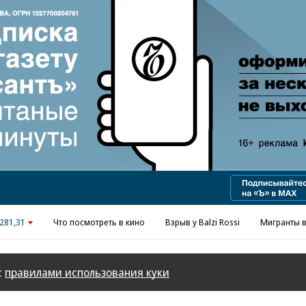
281,31
Что посмотреть в кино
Взрыв у Balzi Rossi
Мигранты в
с
правилами использования куки