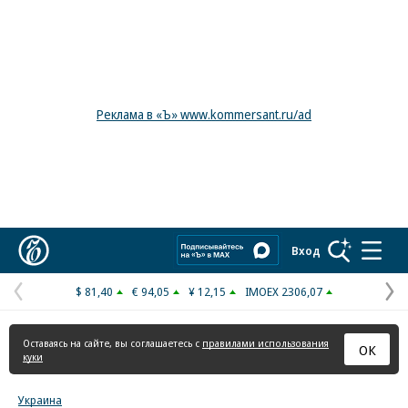
Реклама в «Ъ» www.kommersant.ru/ad
Коммерсантъ
Вход
$ 81,40
€ 94,05
¥ 12,15
IMOEX 2306,07
Предыдущая
С
страница
с
Оставаясь на сайте, вы соглашаетесь с
правилами использования
ОК
куки
Украина