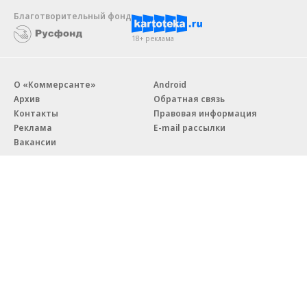
Благотворительный фонд
18+ реклама
О «Коммерсанте»
Android
Архив
Обратная связь
Контакты
Правовая информация
Реклама
E-mail рассылки
Вакансии
18+
© АО «Коммерсантъ». 127006, Москва, Оружейный переулок д. 41,
тел. +7 (495) 797-69-70.
Сетевое издание «Коммерсантъ» (доменное имя сайта:
kommersant.ru) зарегистрировано Федеральной службой
по надзору в сфере связи, информационных технологий и массовых
коммуникаций (Роскомнадзор), регистрационный номер и дата
принятия решения о регистрации: серия
Эл № ФС77-76922