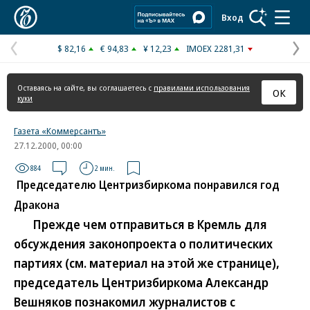
Коммерсантъ
Вход
$ 82,16
€ 94,83
¥ 12,23
IMOEX 2281,31
Предыдущая
С
страница
с
Оставаясь на сайте, вы соглашаетесь с
правилами использования
ОК
куки
Газета «Коммерсантъ»
27.12.2000, 00:00
884
2 мин.
Председателю Центризбиркома понравился год
Дракона
Прежде чем отправиться в Кремль для
обсуждения законопроекта о политических
партиях (см. материал на этой же странице),
председатель Центризбиркома Александр
Вешняков познакомил журналистов с