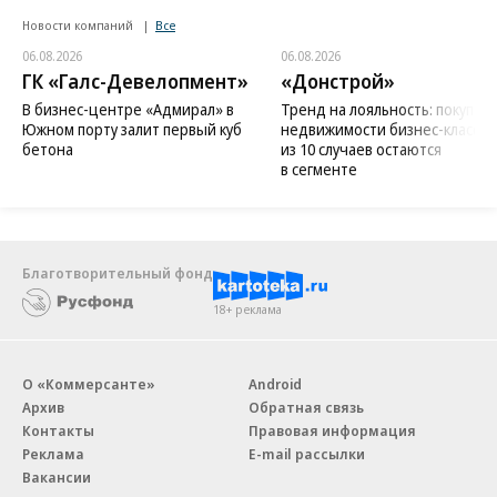
Новости компаний
Все
06.08.2026
06.08.2026
ГК «Галс-Девелопмент»
«Донстрой»
В бизнес-центре «Адмирал» в
Тренд на лояльность: покупат
Южном порту залит первый куб
недвижимости бизнес-класса в
бетона
из 10 случаев остаются
в сегменте
Благотворительный фонд
18+ реклама
О «Коммерсанте»
Android
Архив
Обратная связь
Контакты
Правовая информация
Реклама
E-mail рассылки
Вакансии