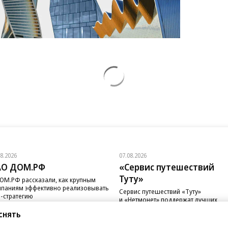
08.2026
07.08.2026
АО ДОМ.РФ
«Сервис путешествий
Туту»
ОМ.РФ рассказали, как крупным
паниям эффективно реализовывать
Сервис путешествий «Туту»
-стратегию
и «Нетмонет» поддержат лучших
сотрудников российских отелей
снять