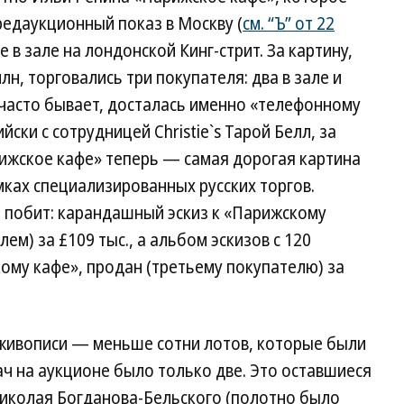
предаукционный показ в Москву (
см. “Ъ” от 22
 в зале на лондонской Кинг-стрит. За картину,
н, торговались три покупателя: два в зале и
о часто бывает, досталась именно «телефонному
ски с сотрудницей Christie`s Тарой Белл, за
рижское кафе» теперь — самая дорогая картина
мках специализированных русских торгов.
л побит: карандашный эскиз к «Парижскому
ем) за £109 тыс., а альбом эскизов с 120
кому кафе», продан (третьему покупателю) за
го живописи — меньше сотни лотов, которые были
ч на аукционе было только две. Это оставшиеся
иколая Богданова-Бельского (полотно было