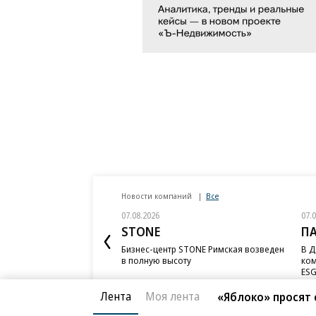
Новости компаний
Все
07.08.2026
07.
STONE
П
Бизнес-центр STONE Римская возведен
В Д
в полную высоту
ком
ESG
Лента
Моя лента
«Яблоко» просят 