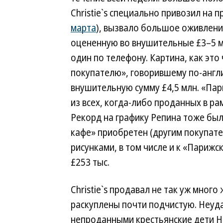
Christie`s специально привозил на 
марта
), вызвало большое оживление
оцененную во внушительные £3–5 мл
один по телефону. Картина, как эт
покупателю», говорившему по-англий
внушительную сумму £4,5 млн. «Па
из всех, когда-либо проданных в ра
Рекорд на графику Репина тоже бы
кафе» приобретен (другим покупател
рисунками, в том числе и к «Парижс
£253 тыс.
Christie`s продавал не так уж мно
раскуплены почти подчистую. Неуда
непроданными крестьянские дети Н