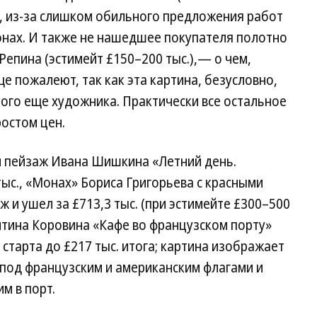
о, из-за слишком обильного предложения работ
онах. И также не нашедшее покупателя полотно
Репина (эстимейт £150–200 тыс.),— о чем,
е пожалеют, так как эта картина, безусловно,
ого еще художника. Практически все остальное
ростом цен.
 пейзаж Ивана Шишкина «Летний день.
ыс., «Монах» Бориса Григорьева с красными
 и ушел за £713,3 тыс. (при эстимейте £300–500
антина Коровина «Кафе во французском порту»
 старта до £217 тыс. итога; картина изображает
под французским и американским флагами и
м в порт.