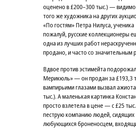
оценено в £200–300 тыс.) — видим
того же художника на других аукци
«По гостям» Петра Нилуса, ученика 
пожалуй, русские коллекционеры ещ
одна из лучших работ нераскрученн
продано, и часто со значительным 
Вдвое против эстимейта подорожал
Мерикюль» — он продан за £193,3 т
вампирьими глазами вызвал ажиотаж
тыс.). А маленькая картинка Конст
просто взлетела в цене — с £25 тыс.
пеструю компанию людей, сидящих 
любующихся броненосцем, входящи