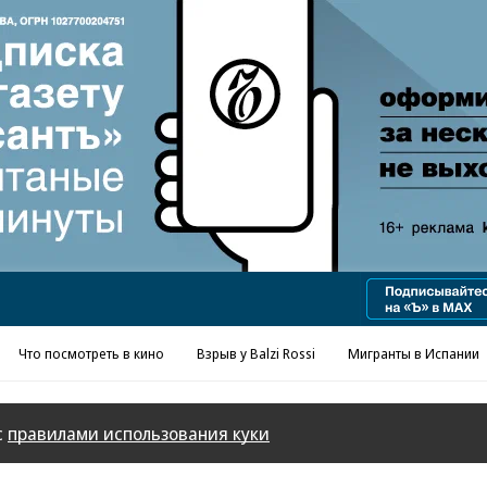
Реклама в «Ъ» www.kommersant.ru/ad
Что посмотреть в кино
Взрыв у Balzi Rossi
Мигранты в Испании
с
правилами использования куки